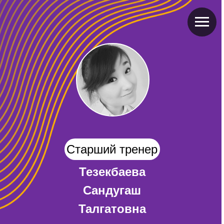
Старший тренер
Тезекбаева
Сандугаш
Талгатовна