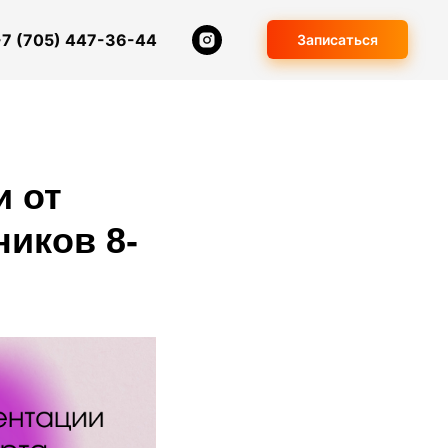
+7 (705) 447-36-44
Записаться
и от
ников 8-