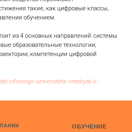
тижения такие, как цифровые классы,
авления обучением.
тоит из 4 основных направлений: системы
овые образовательные технологии;
раектории; компетенции цифровой
el-cifrovogo-universiteta-vnedryat-v-
МПАНИИ
ОБУЧЕНИЕ