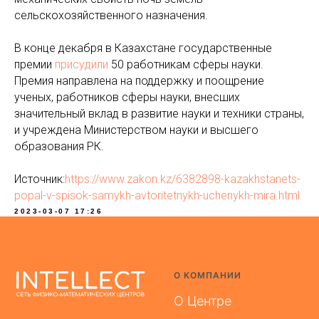
сельскохозяйственного назначения.
В конце декабря в Казахстане государственные
премии
присудили
50 работникам сферы науки.
Премия направлена на поддержку и поощрение
ученых, работников сферы науки, внесших
значительный вклад в развитие науки и техники страны,
и учреждена Министерством науки и высшего
образования РК.
Источник:
https://www.zakon.kz/6382898-kazakhstanets-
popal-v-spisok-samykh-avtoritetnykh-uchenykh-mira.html
2023-03-07 17:26
О КОМПАНИИ
О Центре