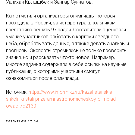
Уалихан Кылышбек и Зангар Суннатов.
Как отметили организаторы олимпиады, которая
проходила в России, за четыре тура школьникам
предстояло решить 97 задач. Составители оценивали
умение участников работать с картами звездного
неба, обрабатывать данные, а также делать анализы и
прогнозы. Эксперты стремились не только проверить
знания, но и рассказать что-то новое. Например,
многие задания содержали в себе ссылки на научные
публикации, с которыми участники смогут
ознакомиться после олимпиады.
Источник:
https://www.inform.kz/ru/kazahstanskie-
shkolniki-stali-prizerami-astronomicheskoy-olimpiadi-
owao-7d2130
2023-11-28 17:54